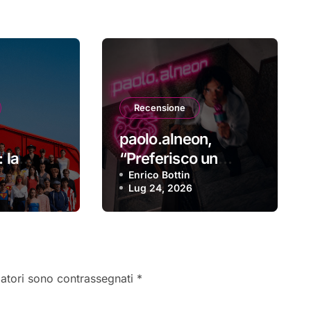
Recensione
paolo.alneon,
 la
“Preferisco un
cuore robotico”: la
Enrico Bottin
Lug 24, 2026
recensione
gatori sono contrassegnati
*