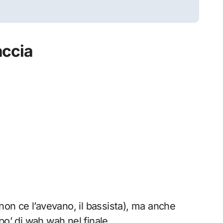
accia
 non ce l’avevano, il bassista), ma anche
po’ di wah wah nel finale.