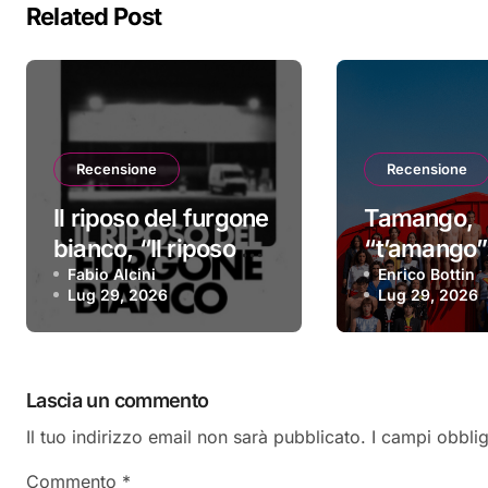
Related Post
Recensione
Recensione
Il riposo del furgone
Tamango,
bianco, “Il riposo del
“t’amango”:
furgone bianco”: la
Fabio Alcini
recensione
Enrico Bottin
Lug 29, 2026
Lug 29, 2026
recensione
Lascia un commento
Il tuo indirizzo email non sarà pubblicato.
I campi obbli
Commento
*