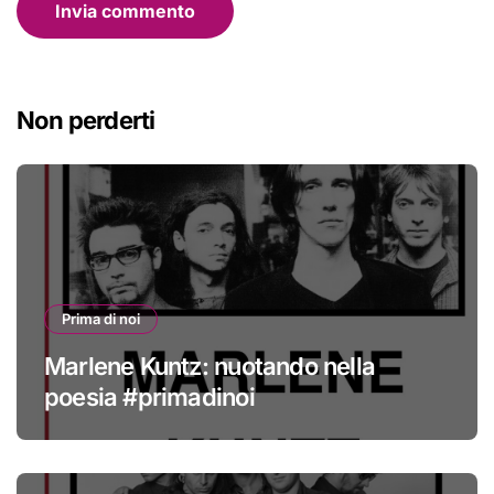
Non perderti
Prima di noi
Marlene Kuntz: nuotando nella
poesia #primadinoi