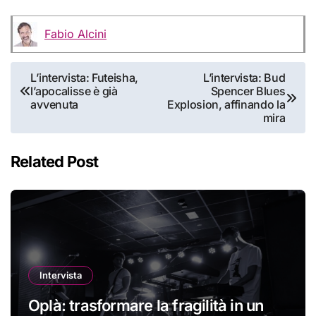
Fabio Alcini
Navigazione
L’intervista: Futeisha,
L’intervista: Bud
l’apocalisse è già
Spencer Blues
articoli
avvenuta
Explosion, affinando la
mira
Related Post
Intervista
Oplà: trasformare la fragilità in un