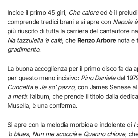
Incide il primo 45 giri,
Che calore
ed è il prelud
comprende tredici brani e si apre con
Napule è
più riuscito di tutta la carriera del cantautore
Na tazzulella ’e cafè
, che
Renzo Arbore
nota e 
gradimento
.
La buona accoglienza per il primo disco fa da a
per questo meno incisivo:
Pino Daniele
del 19
Cuncetta
e
Je so’ pazzo
, con James Senese al
a metà
: l’album, che prende il titolo dalla dedi
Musella, è una conferma.
Si apre con la melodia morbida e indolente di
I
’o blues
,
Nun me scoccià
e
Quanno chiove
, ch