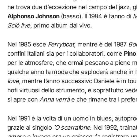
ne trova due d’eccezione nel campo del jazz, 
Alphonso Johnson
(basso). Il 1984 è l’anno di
M
Sciò live
, primo album dal vivo.
Nel 1985 esce
Ferryboat
, mentre è del 1987
Bo
confini italiani sia per i collaboratori, come
Pino
per le atmosfere, che ormai pescano a piene ma
qualche anno la moda che esploderà anche in It
love
, mentre l’anno successivo Daniele è in tou
noti virtuosi dello strumento, e soprattutto ved
si apre con
Anna verrà
e che rimane tra i prefer
Nel 1991 è la volta di un uomo in blues, autopro
grazie al singolo
’O scarrafone
. Nel 1992, traina
amore e invece era un calesse
, fa registrare 