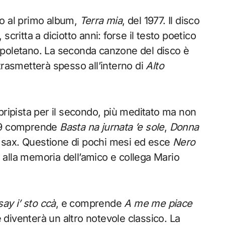
io al primo album,
Terra mia
, del 1977. Il disco
, scritta a diciotto anni: forse il testo poetico
 napoletano. La seconda canzone del disco è
trasmetterà spesso all’interno di
Alto
pripista per il secondo, più meditato ma non
79 comprende
Basta na jurnata ’e sole
,
Donna
 sax. Questione di pochi mesi ed esce
Nero
ca alla memoria dell’amico e collega Mario
 say i’ sto ccà
, e comprende
A me me piace
e diventerà un altro notevole classico. La