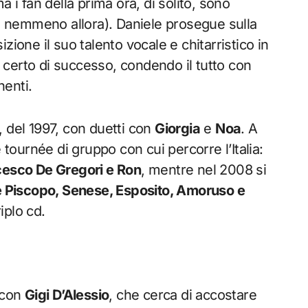
 i fan della prima ora, di solito, sono
te nemmeno allora). Daniele prosegue sulla
zione il suo talento vocale e chitarristico in
certo di successo, condendo il tutto con
nenti.
, del 1997, con duetti con
Giorgia
e
Noa
. A
 tournée di gruppo con cui percorre l’Italia:
cesco De Gregori e Ron
, mentre nel 2008 si
 Piscopo, Senese, Esposito, Amoruso e
riplo cd.
 con
Gigi D’Alessio
, che cerca di accostare