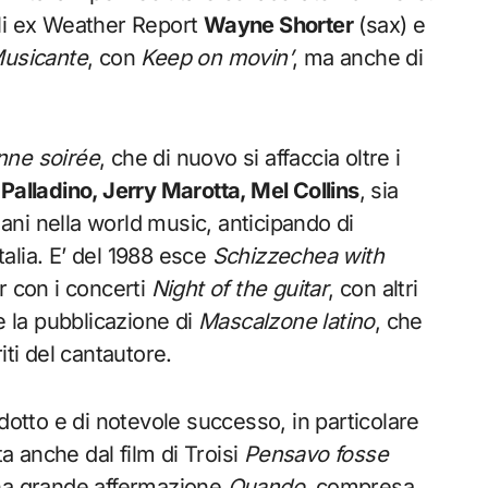
gli ex Weather Report
Wayne Shorter
(sax) e
usicante
, con
Keep on movin’
, ma anche di
nne soirée
, che di nuovo si affaccia oltre i
 Palladino, Jerry Marotta, Mel Collins
, sia
ni nella world music, anticipando di
alia. E’ del 1988 esce
Schizzechea with
r con i concerti
Night of the guitar
, con altri
e la pubblicazione di
Mascalzone latino
, che
iti del cantautore.
dotto e di notevole successo, in particolare
ta anche dal film di Troisi
Pensavo fosse
una grande affermazione
Quando
, compresa