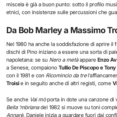
miscela è già a buon punto: sotto il profilo musi
etnici, con insistenze sulle percussioni che gu
Da Bob Marley a Massimo Tro
Nel 1980 ha anche la soddisfazione di aprire i
dischi di Pino iniziano a essere una sorta di pale
napoletana: se su
Nero a metà
appare
Enzo Avi
a Senese, compaiono
Tullio De Piscopo e Tony
con il 1981 e con
Ricomincio da tre
l’affiancamen
Troisi
e in seguito anche di altri registi, come
V
Se anche
Vai mò
porta in dote una canzone di
Bella ’mbriana
del 1982 si muove su toni comple
Annarè
. Daniele inizia a guardare fuori dai confin