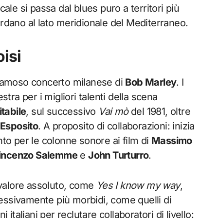
cale si passa dal blues puro a territori più
ardano al lato meridionale del Mediterraneo.
isi
l famoso concerto milanese di
Bob Marley
. I
stra per i migliori talenti della scena
tabile
, sul successivo
Vai mò
del 1981, oltre
 Esposito
. A proposito di collaborazioni: inizia
to per le colonne sonore ai film di
Massimo
incenzo Salemme
e
John Turturro
.
 valore assoluto, come
Yes I know my way
,
ssivamente più morbidi, come quelli di
i italiani per reclutare collaboratori di livello: