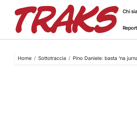
Skip
to
Chi s
content
Report
Home
Sottotraccia
Pino Daniele: basta ‘na jurn