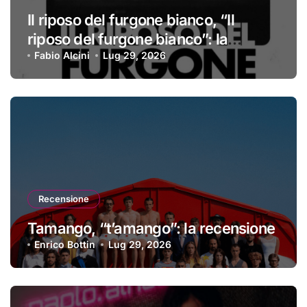
Il riposo del furgone bianco, “Il
riposo del furgone bianco”: la
recensione
Fabio Alcini
Lug 29, 2026
Recensione
Tamango, “t’amango”: la recensione
Enrico Bottin
Lug 29, 2026