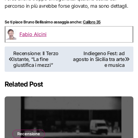
percorso in più avrebbe forse giovato, ma sono dettagli.
Se ti piace Bruno Bellissimo assaggia anche:
Calibro 35
Fabio Alcini
Navigazione
Recensione: Il Terzo
Indiegeno Fest: ad
Istante, “La fine
agosto in Sicilia tra arte
articoli
giustifica i mezzi”
e musica
Related Post
Recensione