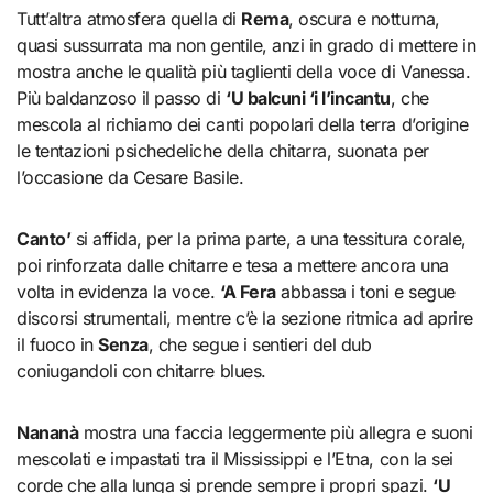
Tutt’altra atmosfera quella di
Rema
, oscura e notturna,
quasi sussurrata ma non gentile, anzi in grado di mettere in
mostra anche le qualità più taglienti della voce di Vanessa.
Più baldanzoso il passo di
‘U balcuni ‘i l’incantu
, che
mescola al richiamo dei canti popolari della terra d’origine
le tentazioni psichedeliche della chitarra, suonata per
l’occasione da Cesare Basile.
Canto’
si affida, per la prima parte, a una tessitura corale,
poi rinforzata dalle chitarre e tesa a mettere ancora una
volta in evidenza la voce.
‘A Fera
abbassa i toni e segue
discorsi strumentali, mentre c’è la sezione ritmica ad aprire
il fuoco in
Senza
, che segue i sentieri del dub
coniugandoli con chitarre blues.
Nananà
mostra una faccia leggermente più allegra e suoni
mescolati e impastati tra il Mississippi e l’Etna, con la sei
corde che alla lunga si prende sempre i propri spazi.
‘U