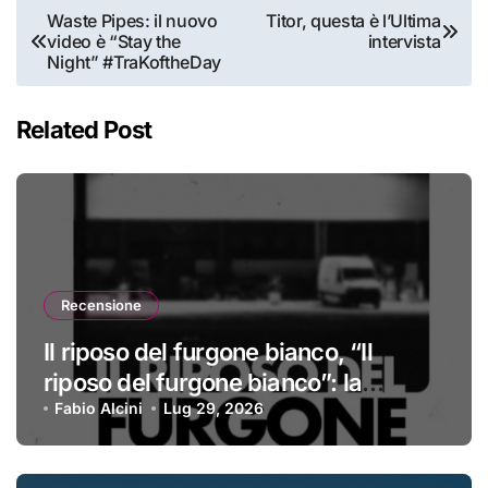
Navigazione
Waste Pipes: il nuovo
Titor, questa è l’Ultima
video è “Stay the
intervista
articoli
Night” #TraKoftheDay
Related Post
Recensione
Il riposo del furgone bianco, “Il
riposo del furgone bianco”: la
recensione
Fabio Alcini
Lug 29, 2026