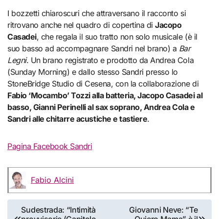
I bozzetti chiaroscuri che attraversano il racconto si
ritrovano anche nel quadro di copertina di
Jacopo
Casadei
, che regala il suo tratto non solo musicale (è il
suo basso ad accompagnare Sandri nel brano) a
Bar
Legni
. Un brano registrato e prodotto da Andrea Cola
(Sunday Morning) e dallo stesso Sandri presso lo
StoneBridge Studio di Cesena, con la collaborazione di
Fabio ‘Mocambo’ Tozzi alla batteria, Jacopo Casadei al
basso, Gianni Perinelli al sax soprano, Andrea Cola e
Sandri alle chitarre acustiche e tastiere
.
Pagina Facebook Sandri
Fabio Alcini
Navigazione
Sudestrada: “Intimità
Giovanni Neve: “Te