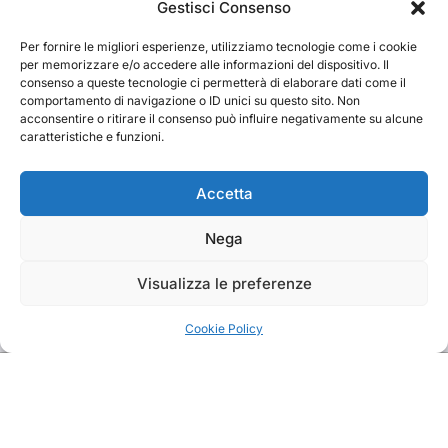
Cerca
Gestisci Consenso
Per fornire le migliori esperienze, utilizziamo tecnologie come i cookie
Cerca
per memorizzare e/o accedere alle informazioni del dispositivo. Il
consenso a queste tecnologie ci permetterà di elaborare dati come il
comportamento di navigazione o ID unici su questo sito. Non
acconsentire o ritirare il consenso può influire negativamente su alcune
caratteristiche e funzioni.
TRAKS
Accetta
Nega
Dal 2014 musica indipendente ed emergente
Visualizza le preferenze
Cookie Policy
Copyright TRAKS © All rights reserved
|
BlogData
by
Themeansar
.