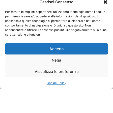
Cerca
Gestisci Consenso
Per fornire le migliori esperienze, utilizziamo tecnologie come i cookie
Cerca
per memorizzare e/o accedere alle informazioni del dispositivo. Il
consenso a queste tecnologie ci permetterà di elaborare dati come il
comportamento di navigazione o ID unici su questo sito. Non
acconsentire o ritirare il consenso può influire negativamente su alcune
caratteristiche e funzioni.
TRAKS
Accetta
Nega
Dal 2014 musica indipendente ed emergente
Visualizza le preferenze
Cookie Policy
Copyright TRAKS © All rights reserved
|
BlogData
by
Themeansar
.