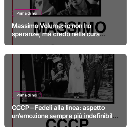
Prima di noi
Massimo Volume: io non ho
speranze, ma credo nella cura
#primadinoi
Prima di noi
CCCP – Fedeli alla linea: aspetto
un’emozione sempre più indefinibile
#primadinoi