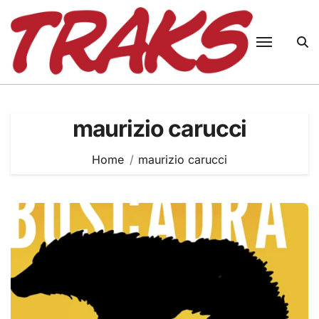
Skip
to
content
maurizio carucci
Home
maurizio carucci