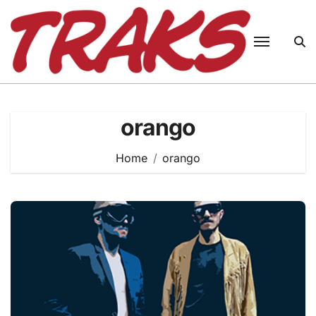
Skip
to
content
orango
Home
orango