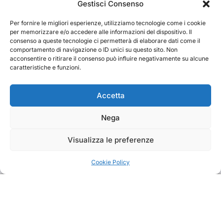
Cerca
Gestisci Consenso
Per fornire le migliori esperienze, utilizziamo tecnologie come i cookie
Cerca
per memorizzare e/o accedere alle informazioni del dispositivo. Il
consenso a queste tecnologie ci permetterà di elaborare dati come il
comportamento di navigazione o ID unici su questo sito. Non
acconsentire o ritirare il consenso può influire negativamente su alcune
caratteristiche e funzioni.
TRAKS
Accetta
Nega
Dal 2014 musica indipendente ed emergente
Visualizza le preferenze
Cookie Policy
Copyright TRAKS © All rights reserved
|
BlogData
by
Themeansar
.