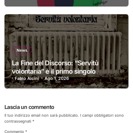
News
La Fine del Discorso: “Servitù
volontaria” è il primo singolo
Fabio Alcini
Ago 1, 2026
Lascia un commento
Il tuo indirizzo email non sarà pubblicato.
I campi obbligatori sono
contrassegnati
*
Commento
*