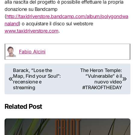
alla nascita del progetto è possibile effettuare la propria
donazione su Bandcamp
(
http://taxidriverstore.bandcamp.com/album/polygondwa
naland
) o acquistare il disco sul webstore
www.taxidriverstore.com
.
Fabio Alcini
Navigazione
Barack, “Lose the
The Heron Temple:
Map, Find your Soul”:
“Vulnerabile” è il
articoli
recensione e
nuovo video
streaming
#TRAKOFTHEDAY
Related Post