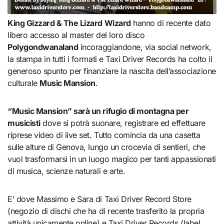
King Gizzard & The Lizard Wizard
hanno di recente dato
libero accesso al master del loro disco
Polygondwanaland
incoraggiandone, via social network,
la stampa in tutti i formati e Taxi Driver Records ha colto il
generoso spunto per finanziare la nascita dell’associazione
culturale
Music Mansion
.
“Music Mansion” sarà un rifugio di montagna per
musicisti
dove si potrà suonare, registrare ed effettuare
riprese video di live set. Tutto comincia da una casetta
sulle alture di Genova, lungo un crocevia di sentieri, che
vuol trasformarsi in un luogo magico per tanti appassionati
di musica, scienze naturali e arte.
E’ dove Massimo e Sara di Taxi Driver Record Store
(negozio di dischi che ha di recente trasferito la propria
attività unicamente online) e Taxi Driver Records (label