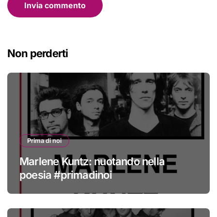
Non perderti
Prima di noi
Marlene Kuntz: nuotando nella
poesia #primadinoi