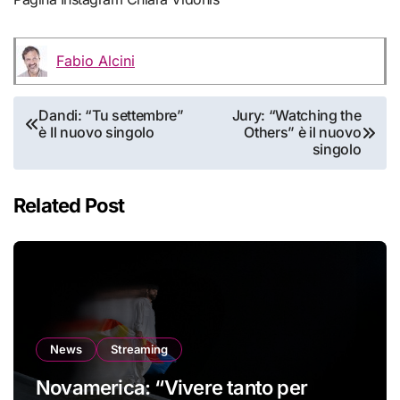
Fabio Alcini
Navigazione
Dandi: “Tu settembre”
Jury: “Watching the
è Il nuovo singolo
Others” è il nuovo
articoli
singolo
Related Post
News
Streaming
Novamerica: “Vivere tanto per