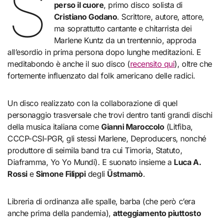
S
perso il cuore
, primo disco solista di
Cristiano Godano
. Scrittore, autore, attore,
ma soprattutto cantante e chitarrista dei
Marlene Kuntz da un trentennio, approda
all’esordio in prima persona dopo lunghe meditazioni. E
meditabondo è anche il suo disco (
recensito qui
), oltre che
fortemente influenzato dal folk americano delle radici.
Un disco realizzato con la collaborazione di quel
personaggio trasversale che trovi dentro tanti grandi dischi
della musica italiana come
Gianni Maroccolo
(Litfiba,
CCCP-CSI-PGR, gli stessi Marlene, Deproducers, nonché
produttore di seimila band tra cui Timoria, Statuto,
Diaframma, Yo Yo Mundi). E suonato insieme a
Luca A.
Rossi
e
Simone Filippi
degli
Üstmamò
.
Libreria di ordinanza alle spalle, barba (che però c’era
anche prima della pandemia),
atteggiamento piuttosto