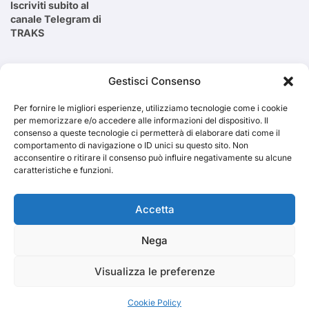
Iscriviti subito al
canale Telegram di
TRAKS
Cerca
Gestisci Consenso
Per fornire le migliori esperienze, utilizziamo tecnologie come i cookie
Cerca
per memorizzare e/o accedere alle informazioni del dispositivo. Il
consenso a queste tecnologie ci permetterà di elaborare dati come il
comportamento di navigazione o ID unici su questo sito. Non
acconsentire o ritirare il consenso può influire negativamente su alcune
caratteristiche e funzioni.
TRAKS
Accetta
Nega
Dal 2014 musica indipendente ed emergente
Visualizza le preferenze
Cookie Policy