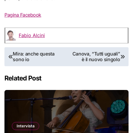
Pagina Facebook
Fabio Alcini
Navigazione
Mira: anche questa
Canova, “Tutti uguali”
sono io
è il nuovo singolo
articoli
Related Post
Intervista