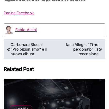
Pagina Facebook
Fabio Alcini
Navigazione
Carbonara Blues:
Ilaria Allegri, “Ti ho
“Proibizionismo” è il
perdonato”: la
articoli
nuovo album
recensione
Related Post
Intervista