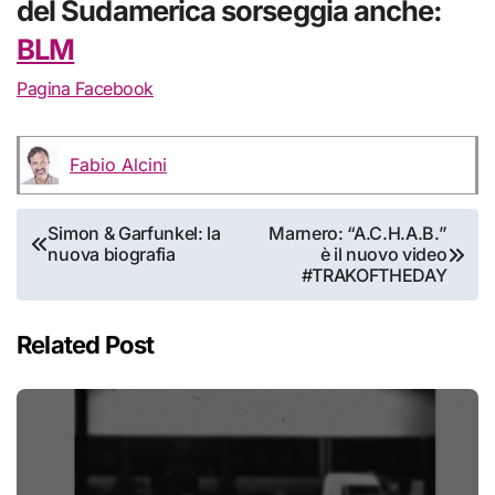
del Sudamerica sorseggia anche:
BLM
Pagina Facebook
Fabio Alcini
Navigazione
Simon & Garfunkel: la
Marnero: “A.C.H.A.B.”
nuova biografia
è il nuovo video
articoli
#TRAKOFTHEDAY
Related Post