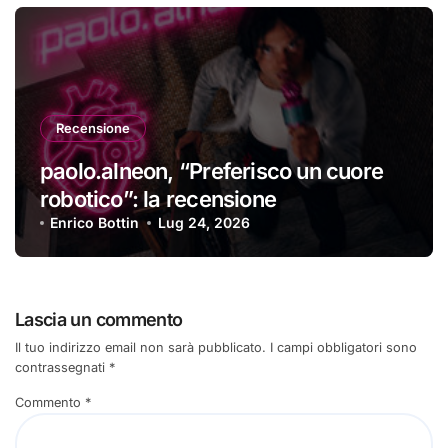
Recensione
paolo.alneon, “Preferisco un cuore
robotico”: la recensione
Enrico Bottin
Lug 24, 2026
Lascia un commento
Il tuo indirizzo email non sarà pubblicato.
I campi obbligatori sono
contrassegnati
*
Commento
*