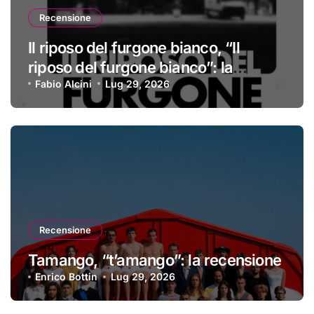
Recensione
Il riposo del furgone bianco, “Il
riposo del furgone bianco”: la
recensione
Fabio Alcini
Lug 29, 2026
Recensione
Tamango, “t’amango”: la recensione
Enrico Bottin
Lug 29, 2026