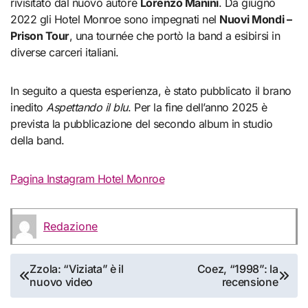
rivisitato dal nuovo autore
Lorenzo Manini
. Da giugno
2022 gli Hotel Monroe sono impegnati nel
Nuovi Mondi –
Prison Tour
, una tournée che portò la band a esibirsi in
diverse carceri italiani.
In seguito a questa esperienza, è stato pubblicato il brano
inedito
Aspettando il blu
. Per la fine dell’anno 2025 è
prevista la pubblicazione del secondo album in studio
della band.
Pagina Instagram Hotel Monroe
Redazione
Navigazione
Zzola: “Viziata” è il
Coez, “1998”: la
nuovo video
recensione
articoli