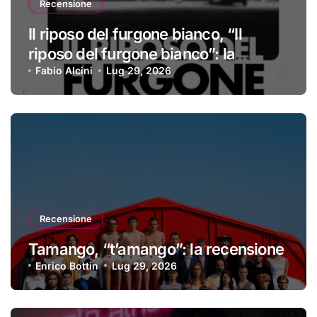
Recensione
Il riposo del furgone bianco, “Il
riposo del furgone bianco”: la
recensione
Fabio Alcini
Lug 29, 2026
Recensione
Tamango, “t’amango”: la recensione
Enrico Bottin
Lug 29, 2026