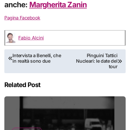
anche:
Margherita Zanin
Pagina Facebook
Fabio Alcini
Navigazione
Intervista a Benelli, che
Pinguini Tattici
in realtà sono due
Nucleari: le date del
articoli
tour
Related Post