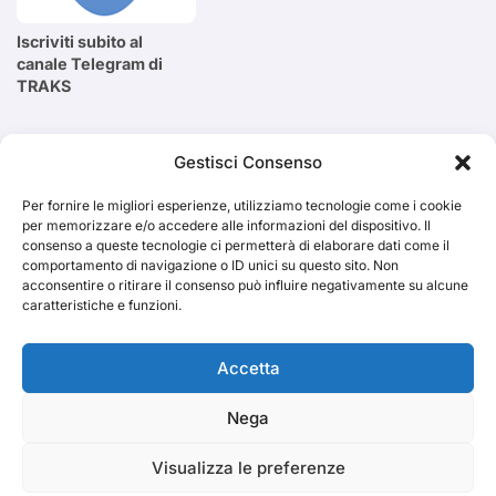
Iscriviti subito al
canale Telegram di
TRAKS
Cerca
Gestisci Consenso
Per fornire le migliori esperienze, utilizziamo tecnologie come i cookie
Cerca
per memorizzare e/o accedere alle informazioni del dispositivo. Il
consenso a queste tecnologie ci permetterà di elaborare dati come il
comportamento di navigazione o ID unici su questo sito. Non
acconsentire o ritirare il consenso può influire negativamente su alcune
caratteristiche e funzioni.
TRAKS
Accetta
Nega
Dal 2014 musica indipendente ed emergente
Visualizza le preferenze