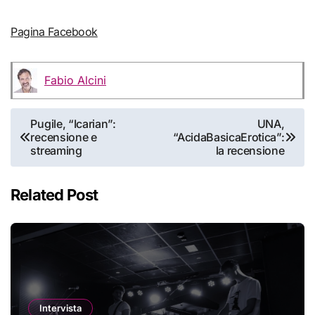
Pagina Facebook
Fabio Alcini
Navigazione
Pugile, “Icarian”:
UNA,
recensione e
“AcidaBasicaErotica”:
articoli
streaming
la recensione
Related Post
Intervista