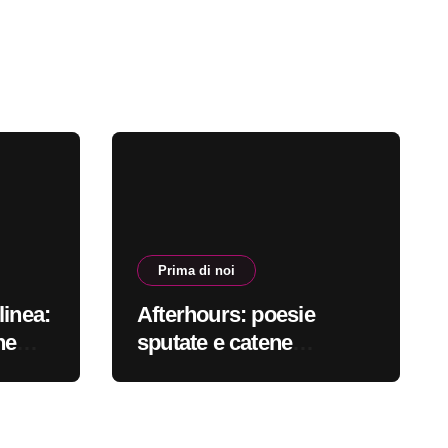
Prima di noi
linea:
Afterhours: poesie
ne
sputate e catene
bile
spezzate #primadinoi