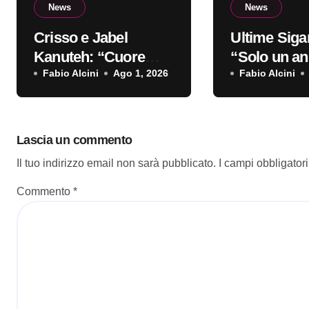
News
News
Crisso e Jabel
Ultime Sigar
Kanuteh: “Cuore
“Solo un ann
Griot” è il nuovo
Fabio Alcini
Ago 1, 2026
singolo d’e
Fabio Alcini
video
Lascia un commento
Il tuo indirizzo email non sarà pubblicato.
I campi obbligator
Commento
*