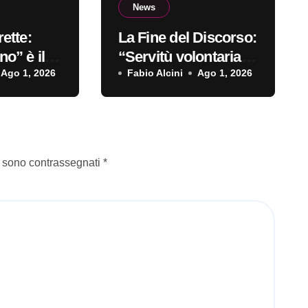
News
ette:
La Fine del Discorso:
o” è il
“Servitù volontaria”
sordio
Ago 1, 2026
è il primo singolo
Fabio Alcini
Ago 1, 2026
i sono contrassegnati
*