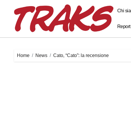
Skip
to
Chi si
content
Report
Home
News
Cato, “Cato”: la recensione