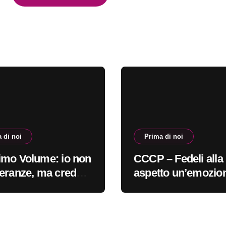
 di noi
Prima di noi
mo Volume: io non
CCCP – Fedeli alla 
eranze, ma credo
aspetto un’emozio
 cura #primadinoi
sempre più indefini
#primadinoi