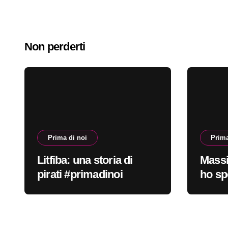
Non perderti
Prima di noi
Prima
Litfiba: una storia di
Massi
pirati #primadinoi
ho sp
nella