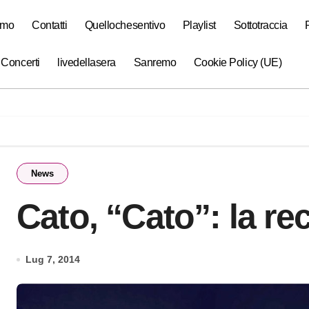
amo
Contatti
Quellochesentivo
Playlist
Sottotraccia
 Concerti
livedellasera
Sanremo
Cookie Policy (UE)
News
Cato, “Cato”: la r
Lug 7, 2014