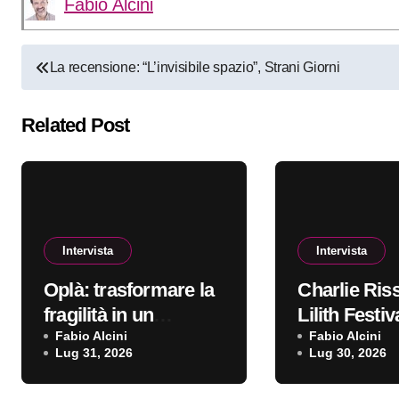
Fabio Alcini
Navigazione
La recensione: “L’invisibile spazio”, Strani Giorni
articoli
Related Post
Intervista
Intervista
Oplà: trasformare la
Charlie Ris
fragilità in un
Lilith Festiv
ritornello da cantare
Fabio Alcini
forte identit
Fabio Alcini
Lug 31, 2026
Lug 30, 2026
a squarciagola
espressiva