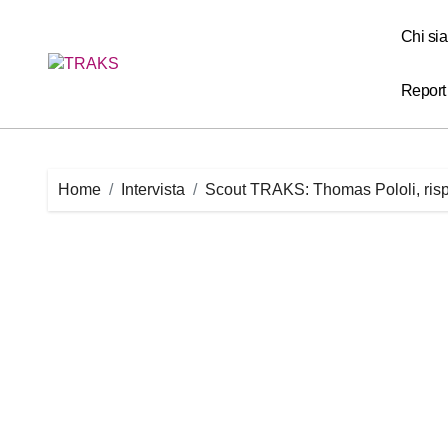
Skip
to
Chi si
content
Report
Home
Intervista
Scout TRAKS: Thomas Pololi, risp