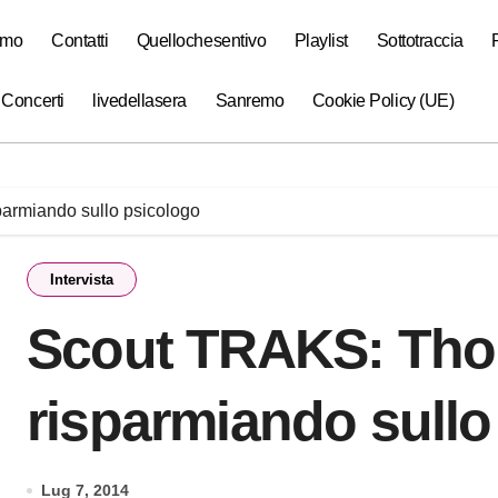
amo
Contatti
Quellochesentivo
Playlist
Sottotraccia
 Concerti
livedellasera
Sanremo
Cookie Policy (UE)
armiando sullo psicologo
Intervista
Scout TRAKS: Thom
risparmiando sullo
Lug 7, 2014