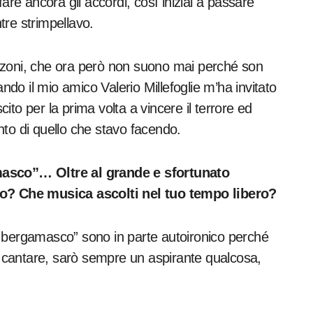
are ancora gli accordi, così iniziai a passare
tre strimpellavo.
nzoni, che ora però non suono mai perché son
ando il mio amico Valerio Millefoglie m’ha invitato
to per la prima volta a vincere il terrore ed
nto di quello che stavo facendo.
amasco”… Oltre al grande e sfortunato
nto? Che musica ascolti nel tuo tempo libero?
h bergamasco” sono in parte autoironico perché
 e cantare, sarò sempre un aspirante qualcosa,