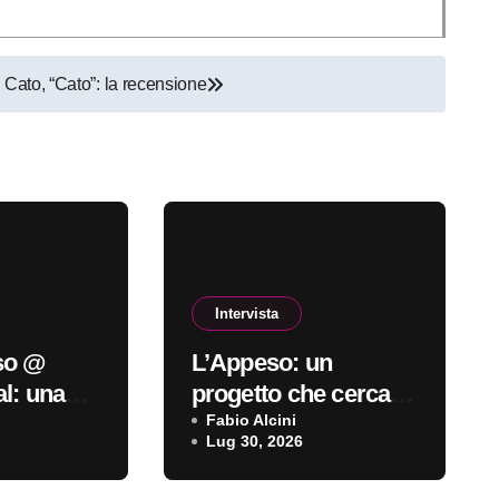
Cato, “Cato”: la recensione
Intervista
so @
L’Appeso: un
al: una
progetto che cerca di
à
rimanere coerente
Fabio Alcini
Lug 30, 2026