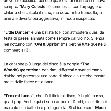
un vestito acustico, benché qualcosa di elettrico si muova
sempre. “
Mary Celeste
” è sommessa, con l’arpeggio di
chitarra che calcola il ritmo; ma dopo l’intro tranquilla, si
anima e diventa più aggressiva, in modo inaspettato.
“
Little Dancer
” è una ballata folk con atmosfera quasi da
festa di paese, animata come sempre dal violino. Si entra
nel notturno con “
Owl & Spirits
” (ma perché tutte queste &
commerciali?).
La canzone più lunga del disco è la doppia “
The
Wood/Superstition
“, con ritmi differenti e svariati cambi
d’abito nel percorso: una sorta di piccola suite che mostra
molte delle facce della band.
“Proximi Luces”
, che dà il titolo al disco, è la più mossa,
quasi pop. Anche qui ci sono armonie d’archi, ma il ritmo è
marcato e la batteria è protagonista. Si chiude con “
Moon