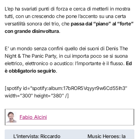
L’ep ha svariati punti di forza e cerca di metterli in mostra
tutti, con un crescendo che pone l’accento su una certa
versatilità sonora del trio, che
passa dal “piano” al “forte”
con grande disinvoltura
.
E’ un mondo senza confini quello dei suoni di Denis The
Night & The Panic Party, in cui importa poco se si suona
elettrico, elettronico o acustico: l’importante è il flusso.
Ed
è obbligatorio seguirlo
.
[spotify id=”spotify:album:17bROR5Vqyyr9w6Cd55Ih3″
width=”300″ height=”380″ /]
Fabio Alcini
Navigazione
L’intervista: Riccardo
Music Heroes: la