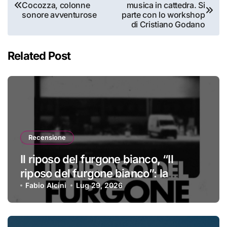
Cocozza, colonne
musica in cattedra. Si
articoli
sonore avventurose
parte con lo workshop
di Cristiano Godano
Related Post
Recensione
Il riposo del furgone bianco, “Il
riposo del furgone bianco”: la
recensione
Fabio Alcini
Lug 29, 2026