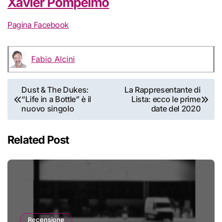
Xavier Pompelmo
Pagina Facebook
Fabio Alcini
Navigazione
Dust & The Dukes:
La Rappresentante di
“Life in a Bottle” è il
Lista: ecco le prime
articoli
nuovo singolo
date del 2020
Related Post
Recensione