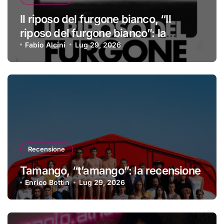
Il riposo del furgone bianco, “Il
riposo del furgone bianco”: la
recensione
Fabio Alcini
Lug 29, 2026
Recensione
Tamango, “t’amango”: la recensione
Enrico Bottin
Lug 29, 2026