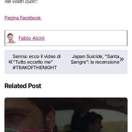
nei vostri cuori”.
Pagina Facebook
Fabio Alcini
Navigazione
Senna: ecco il video di
Japan Suicide, “Santa
“Tutto eccetto me”
Sangre”: la recensione
articoli
#TRAKOFTHENIGHT
Related Post