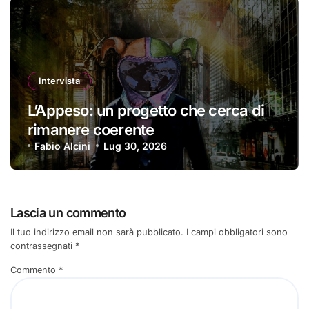
Intervista
L’Appeso: un progetto che cerca di
rimanere coerente
Fabio Alcini
Lug 30, 2026
Lascia un commento
Il tuo indirizzo email non sarà pubblicato.
I campi obbligatori sono
contrassegnati
*
Commento
*