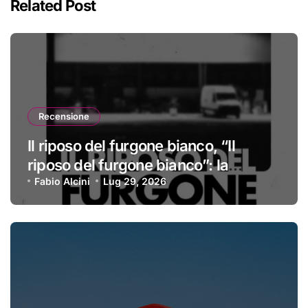
Related Post
Recensione
Il riposo del furgone bianco, “Il
riposo del furgone bianco”: la
recensione
Fabio Alcini
Lug 29, 2026