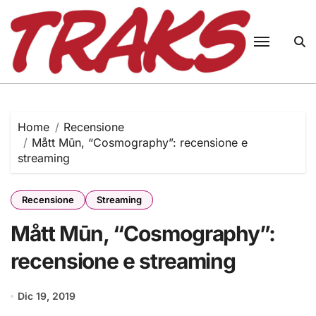
Skip
to
content
Home
Recensione
Mått Mūn, “Cosmography”: recensione e
streaming
Recensione
Streaming
Mått Mūn, “Cosmography”:
recensione e streaming
Dic 19, 2019