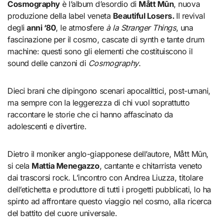
Cosmography
è l’album d’esordio di
Mått Mūn
, nuova
produzione della label veneta
Beautiful Losers.
Il revival
degli
anni ‘80
, le atmosfere
à la Stranger Things
, una
fascinazione per il cosmo, cascate di synth e tante drum
machine: questi sono gli elementi che costituiscono il
sound delle canzoni di
Cosmography
.
Dieci brani che dipingono scenari apocalittici, post-umani,
ma sempre con la leggerezza di chi vuol soprattutto
raccontare le storie che ci hanno affascinato da
adolescenti e divertire.
Dietro il moniker anglo-giapponese dell’autore, Mått Mūn,
si cela
Mattia Menegazzo
, cantante e chitarrista veneto
dai trascorsi rock. L’incontro con Andrea Liuzza, titolare
dell’etichetta e produttore di tutti i progetti pubblicati, lo ha
spinto ad affrontare questo viaggio nel cosmo, alla ricerca
del battito del cuore universale.