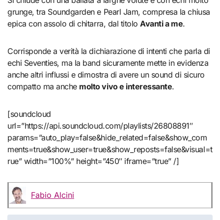
Si chiude con una ballata a larghe volute e con echi molto
grunge, tra Soundgarden e Pearl Jam, compresa la chiusa
epica con assolo di chitarra, dal titolo
Avanti a me
.
Corrisponde a verità la dichiarazione di intenti che parla di
echi Seventies, ma la band sicuramente mette in evidenza
anche altri influssi e dimostra di avere un sound di sicuro
compatto ma anche
molto vivo e interessante
.
[soundcloud
url=”https://api.soundcloud.com/playlists/26808891″
params=”auto_play=false&hide_related=false&show_com
ments=true&show_user=true&show_reposts=false&visual=t
rue” width=”100%” height=”450″ iframe=”true” /]
Fabio Alcini