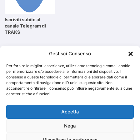
Iscriviti subito al
canale Telegram di
TRAKS
Cerca
Gestisci Consenso
Per fornire le migliori esperienze, utilizziamo tecnologie come i cookie
Cerca
per memorizzare e/o accedere alle informazioni del dispositivo. Il
consenso a queste tecnologie ci permetterà di elaborare dati come il
comportamento di navigazione o ID unici su questo sito. Non
acconsentire o ritirare il consenso può influire negativamente su alcune
caratteristiche e funzioni.
TRAKS
Accetta
Nega
Dal 2014 musica indipendente ed emergente
Visualizza le preferenze