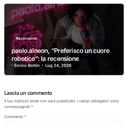
Recensione
paolo.alneon, “Preferisco un cuore
robotico”: la recensione
Enrico Bottin
Lug 24, 2026
Lascia un commento
Il tuo indirizzo email non sarà pubblicato.
I campi obbligatori sono
contrassegnati
*
Commento
*