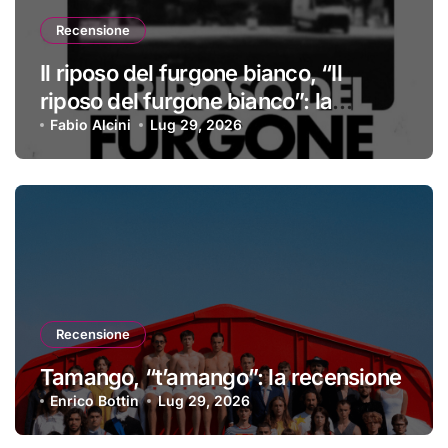
Recensione
Il riposo del furgone bianco, “Il
riposo del furgone bianco”: la
recensione
Fabio Alcini
Lug 29, 2026
Recensione
Tamango, “t’amango”: la recensione
Enrico Bottin
Lug 29, 2026