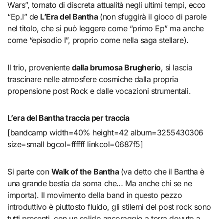
Wars”, tornato di discreta attualità negli ultimi tempi, ecco
“Ep.I” de
L’Era del Bantha
(non sfuggirà il gioco di parole
nel titolo, che si può leggere come “primo Ep” ma anche
come “episodio I”, proprio come nella saga stellare).
Il trio, proveniente
dalla brumosa Brugherio
, si lascia
trascinare nelle atmosfere cosmiche dalla propria
propensione post Rock e dalle vocazioni strumentali.
L’era del Bantha traccia per traccia
[bandcamp width=40% height=42 album=3255430306
size=small bgcol=ffffff linkcol=0687f5]
Si parte con
Walk of the Bantha
(va detto che il Bantha è
una grande bestia da soma che… Ma anche chi se ne
importa). Il movimento della band in questo pezzo
introduttivo è piuttosto fluido, gli stilemi del post rock sono
tutti presenti, con un solido ancoraggio a terra dovuto a