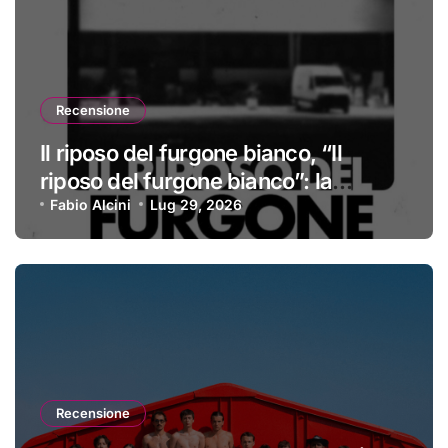
Recensione
Il riposo del furgone bianco, “Il
riposo del furgone bianco”: la
recensione
Fabio Alcini
Lug 29, 2026
Recensione