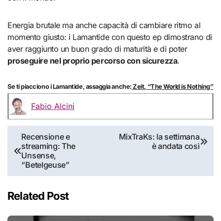
Energia brutale ma anche capacità di cambiare ritmo al
momento giusto: i Lamantide con questo ep dimostrano di
aver raggiunto un buon grado di maturità e di poter
proseguire nel proprio percorso con sicurezza
.
Se ti piacciono i Lamantide, assaggia anche:
Zeit, “The World is Nothing”
Fabio Alcini
Navigazione
Recensione e
MixTraKs: la settimana
streaming: The
è andata così
articoli
Unsense,
“Betelgeuse”
Related Post