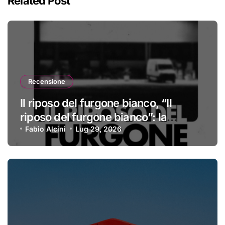
Related Post
Recensione
Il riposo del furgone bianco, “Il
riposo del furgone bianco”: la
recensione
Fabio Alcini
Lug 29, 2026