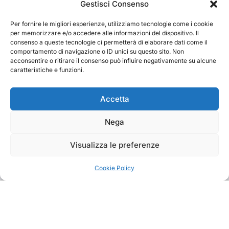
Cerca
Gestisci Consenso
Per fornire le migliori esperienze, utilizziamo tecnologie come i cookie
Cerca
per memorizzare e/o accedere alle informazioni del dispositivo. Il
consenso a queste tecnologie ci permetterà di elaborare dati come il
comportamento di navigazione o ID unici su questo sito. Non
acconsentire o ritirare il consenso può influire negativamente su alcune
caratteristiche e funzioni.
TRAKS
Accetta
Nega
Dal 2014 musica indipendente ed emergente
Visualizza le preferenze
Cookie Policy
Copyright TRAKS © All rights reserved
|
BlogData
by
Themeansar
.