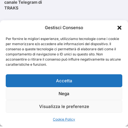
canale Telegram di
TRAKS
Cerca
Gestisci Consenso
Per fornire le migliori esperienze, utilizziamo tecnologie come i cookie
Cerca
per memorizzare e/o accedere alle informazioni del dispositivo. Il
consenso a queste tecnologie ci permetterà di elaborare dati come il
comportamento di navigazione o ID unici su questo sito. Non
acconsentire o ritirare il consenso può influire negativamente su alcune
caratteristiche e funzioni.
TRAKS
Accetta
Nega
Dal 2014 musica indipendente ed emergente
Visualizza le preferenze
Cookie Policy