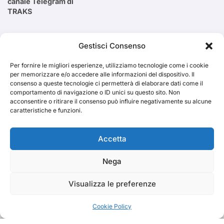
canale Telegram di
TRAKS
Cerca
Gestisci Consenso
Per fornire le migliori esperienze, utilizziamo tecnologie come i cookie
Cerca
per memorizzare e/o accedere alle informazioni del dispositivo. Il
consenso a queste tecnologie ci permetterà di elaborare dati come il
comportamento di navigazione o ID unici su questo sito. Non
acconsentire o ritirare il consenso può influire negativamente su alcune
caratteristiche e funzioni.
TRAKS
Accetta
Nega
Dal 2014 musica indipendente ed emergente
Visualizza le preferenze
Cookie Policy