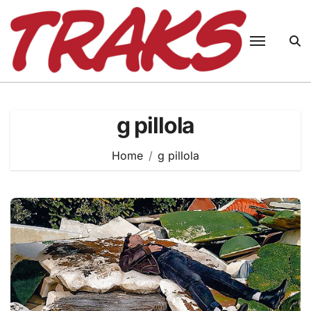
Skip
to
content
g pillola
Home
g pillola