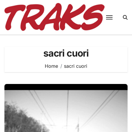
Skip
to
content
sacri cuori
Home
sacri cuori