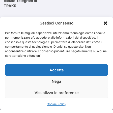
canale Telegram di
TRAKS
Cerca
Gestisci Consenso
Per fornire le migliori esperienze, utilizziamo tecnologie come i cookie
Cerca
per memorizzare e/o accedere alle informazioni del dispositivo. Il
consenso a queste tecnologie ci permetterà di elaborare dati come il
comportamento di navigazione o ID unici su questo sito. Non
acconsentire o ritirare il consenso può influire negativamente su alcune
caratteristiche e funzioni.
TRAKS
Accetta
Nega
Dal 2014 musica indipendente ed emergente
Visualizza le preferenze
Cookie Policy