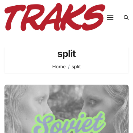
Skip
to
content
split
Home
split