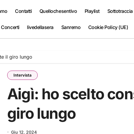
iamo
Contatti
Quellochesentivo
Playlist
Sottotraccia
 Concerti
livedellasera
Sanremo
Cookie Policy (UE)
e il giro lungo
Intervista
Aigì: ho scelto co
giro lungo
Giu 12, 2024