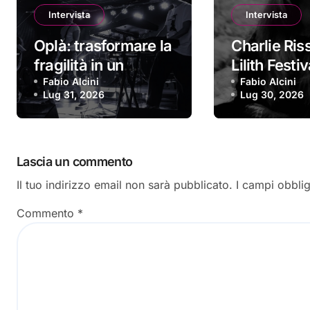
Intervista
Intervista
Oplà: trasformare la
Charlie Ri
fragilità in un
Lilith Festi
ritornello da cantare
Fabio Alcini
forte identi
Fabio Alcini
Lug 31, 2026
Lug 30, 2026
a squarciagola
espressiva
Lascia un commento
Il tuo indirizzo email non sarà pubblicato.
I campi obbli
Commento
*