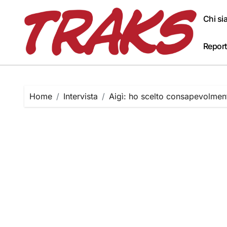
Skip
to
Chi s
content
Report
Home
Intervista
Aigì: ho scelto consapevolment