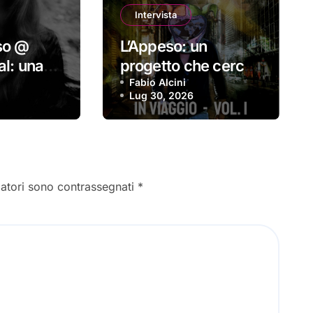
Intervista
sso @
L’Appeso: un
val: una
progetto che cerca
tà
di rimanere
Fabio Alcini
Lug 30, 2026
coerente
gatori sono contrassegnati
*