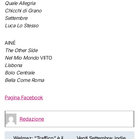
Quale Allegria
Chicchi di Grano
Settembre
Luca Lo Stesso
AINÉ
The Other Side
Nel Mio Mondo
VIITO
Lisbona
Bolo Centrale
Bella Come Roma
Pagina Facebook
Redazione
Navigazione
Welmaz: “Traffico” è il
Venti Settembre: indie