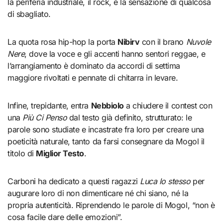
la periferia industriale, il rock, e la sensazione di qualcosa
di sbagliato.
La quota rosa hip-hop la porta
Nibirv
con il brano
Nuvole
Nere
, dove la voce e gli accenti hanno sentori reggae, e
l’arrangiamento è dominato da accordi di settima
maggiore rivoltati e pennate di chitarra in levare.
Infine, trepidante, entra
Nebbiolo
a chiudere il contest con
una
Più Ci Penso
dal testo già definito, strutturato: le
parole sono studiate e incastrate fra loro per creare una
poeticità naturale, tanto da farsi consegnare da Mogol il
titolo di
Miglior Testo
.
Carboni ha dedicato a questi ragazzi
Luca lo stesso
per
augurare loro di non dimenticare né chi siano, né la
propria autenticità. Riprendendo le parole di Mogol, “non è
cosa facile dare delle emozioni”.