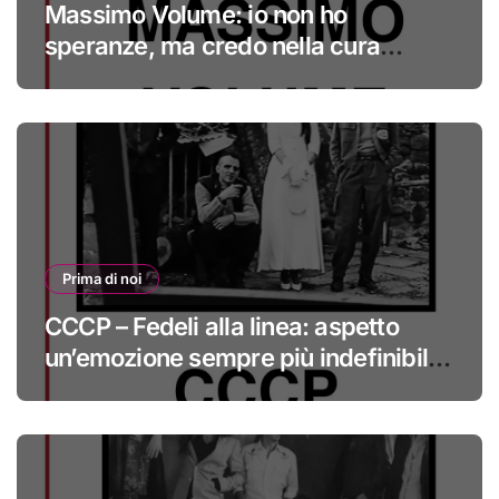
Massimo Volume: io non ho
speranze, ma credo nella cura
#primadinoi
Prima di noi
CCCP – Fedeli alla linea: aspetto
un’emozione sempre più indefinibile
#primadinoi