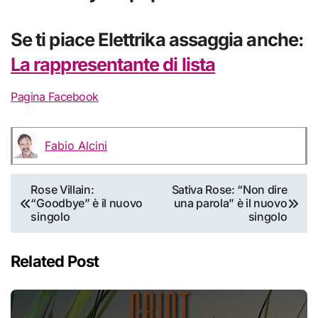
Se ti piace Elettrika assaggia anche:
La rappresentante di lista
Pagina Facebook
Fabio Alcini
Navigazione
Rose Villain:
Sativa Rose: “Non dire
“Goodbye” è il nuovo
una parola” è il nuovo
articoli
singolo
singolo
Related Post