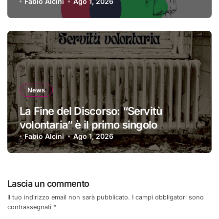
Fabio Alcini
Ago 1, 2026
News
La Fine del Discorso: “Servitù
volontaria” è il primo singolo
Fabio Alcini
Ago 1, 2026
Lascia un commento
Il tuo indirizzo email non sarà pubblicato.
I campi obbligatori sono
contrassegnati
*