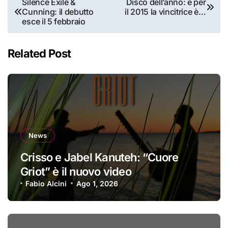
Silence Exile &
Disco dell’anno: e per
Cunning: il debutto
il 2015 la vincitrice è…
articoli
esce il 5 febbraio
Related Post
News
Crisso e Jabel Kanuteh: “Cuore
Griot” è il nuovo video
Fabio Alcini
Ago 1, 2026