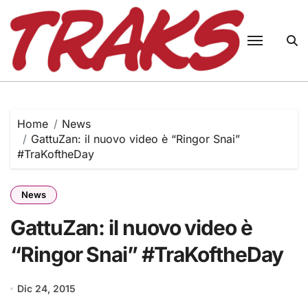
Skip
to
content
Home
News
GattuZan: il nuovo video è “Ringor Snai”
#TraKoftheDay
News
GattuZan: il nuovo video è
“Ringor Snai” #TraKoftheDay
Dic 24, 2015