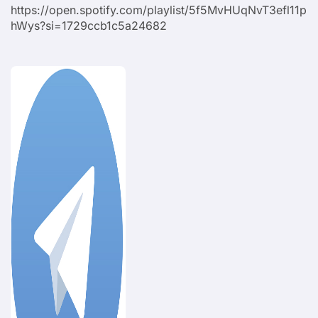
https://open.spotify.com/playlist/5f5MvHUqNvT3efl11p
hWys?si=1729ccb1c5a24682