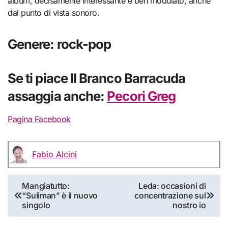
album, decisamente interessante e ben modulato, anche
dal punto di vista sonoro.
Genere: rock-pop
Se ti piace Il Branco Barracuda
assaggia anche:
Pecori Greg
Pagina Facebook
Fabio Alcini
Navigazione
Mangiatutto:
Leda: occasioni di
“Suliman” è il nuovo
concentrazione sul
articoli
singolo
nostro io