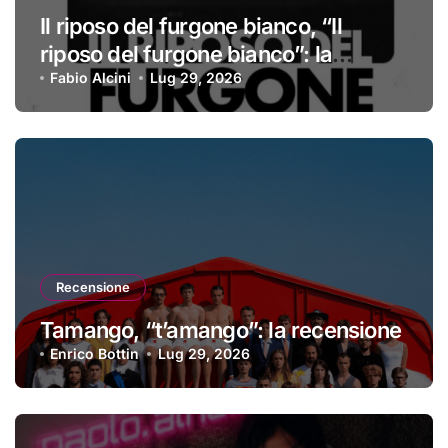
Il riposo del furgone bianco, “Il
riposo del furgone bianco”: la
recensione
Fabio Alcini
Lug 29, 2026
Recensione
Tamango, “t’amango”: la recensione
Enrico Bottin
Lug 29, 2026