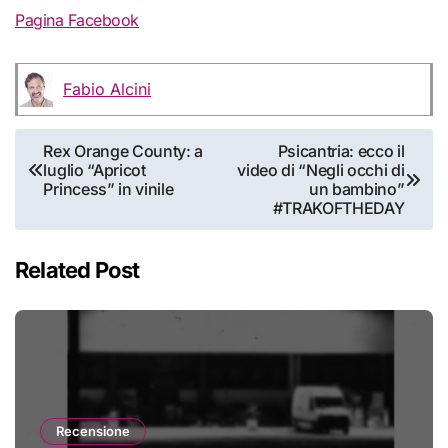
Pagina Facebook
Fabio Alcini
Navigazione
Rex Orange County: a
Psicantria: ecco il
luglio “Apricot
video di “Negli occhi di
articoli
Princess” in vinile
un bambino”
#TRAKOFTHEDAY
Related Post
Recensione