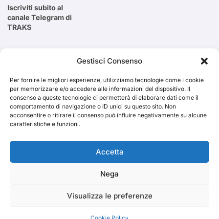
Iscriviti subito al
canale Telegram di
TRAKS
Cerca
Gestisci Consenso
Per fornire le migliori esperienze, utilizziamo tecnologie come i cookie
Cerca
per memorizzare e/o accedere alle informazioni del dispositivo. Il
consenso a queste tecnologie ci permetterà di elaborare dati come il
comportamento di navigazione o ID unici su questo sito. Non
acconsentire o ritirare il consenso può influire negativamente su alcune
caratteristiche e funzioni.
TRAKS
Accetta
Nega
Dal 2014 musica indipendente ed emergente
Visualizza le preferenze
Cookie Policy