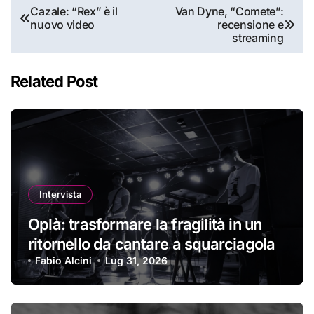
Navigazione
Cazale: “Rex” è il
Van Dyne, “Comete”:
nuovo video
recensione e
articoli
streaming
Related Post
Intervista
Oplà: trasformare la fragilità in un
ritornello da cantare a squarciagola
Fabio Alcini
Lug 31, 2026