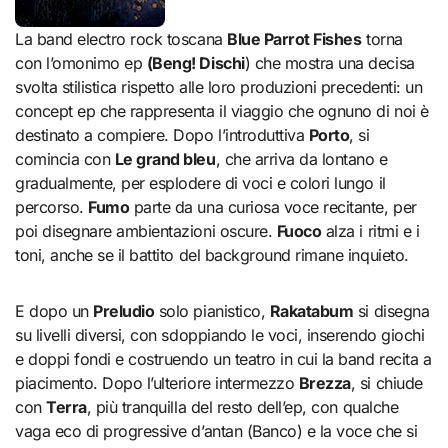
La band electro rock toscana
Blue Parrot Fishes
torna
con l’omonimo ep
(Beng! Dischi
) che mostra una decisa
svolta stilistica rispetto alle loro produzioni precedenti: un
concept ep che rappresenta il viaggio che ognuno di noi è
destinato a compiere. Dopo l’introduttiva
Porto
, si
comincia con
Le grand bleu
, che arriva da lontano e
gradualmente, per esplodere di voci e colori lungo il
percorso.
Fumo
parte da una curiosa voce recitante, per
poi disegnare ambientazioni oscure.
Fuoco
alza i ritmi e i
toni, anche se il battito del background rimane inquieto.
E dopo un
Preludio
solo pianistico,
Rakatabum
si disegna
su livelli diversi, con sdoppiando le voci, inserendo giochi
e doppi fondi e costruendo un teatro in cui la band recita a
piacimento. Dopo l’ulteriore intermezzo
Brezza
, si chiude
con
Terra
, più tranquilla del resto dell’ep, con qualche
vaga eco di progressive d’antan (Banco) e la voce che si