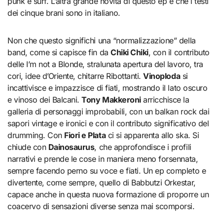
punk e surf. L’altra grande novità di questo ep è che i testi
dei cinque brani sono in italiano.
Non che questo significhi una “normalizzazione” della
band, come si capisce fin da
Chiki Chiki
, con il contributo
delle I’m not a Blonde, stralunata apertura del lavoro, tra
cori, idee d’Oriente, chitarre Ribottanti.
Vinoploda
si
incattivisce e impazzisce di fiati, mostrando il lato oscuro
e vinoso dei Balcani.
Tony Makkeroni
arricchisce la
galleria di personaggi improbabili, con un balkan rock dai
sapori vintage e ironici e con il contributo significativo del
drumming. Con
Fiori e Plata
ci si apparenta allo ska. Si
chiude con
Dainosaurus
, che approfondisce i profili
narrativi e prende le cose in maniera meno forsennata,
sempre facendo perno su voce e fiati. Un ep completo e
divertente, come sempre, quello di Babbutzi Orkestar,
capace anche in questa nuova formazione di proporre un
coacervo di sensazioni diverse senza mai scomporsi.