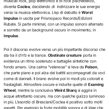
musicali rock, pop elettronico e di rock psichedelico,
diventa
Coclea
, decidendo di indirizzare le sue energie
verso la musica elettronica. L’ep di debutto è
Worst
Impulse
in uscita per Prismopaco Records/Edizioni
Rubate. Si parte minimal, con un impulso sonoro alternato
e sorretto da un background oscuro in movimento, in
Impulse
.
Poi il discorso evolve verso un più impattante discorso che
sta tra il d’n’b e la trance.
Obstinate creature
porta in
evidenza un ritmo sostenuto e battaglie sintetiche con
fondo amaro. Una calma “velenosa” si leva da
Poison
,
che parte piano e poi alza dei battiti accompagnati da voci
come di dannati. Il brano evolve poi in modi più colorati e
frastagliati. Atmosfere oscure e indurite quelle di
Examing
Wheel
, mentre la conclusiva
Weird Sharq
si aggira in
acque altrettanto oscure, ma con qualche guizzo luminoso
in più. L’esordio di Bresciani/Coclea è positivo sotto molti
aspetti. Per esempio la forte mobilità sonora e di idee che