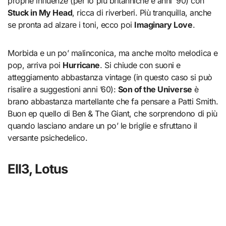
proprie influenze (per lo più britanniche e anni ’90) con
Stuck in My Head
, ricca di riverberi. Più tranquilla, anche
se pronta ad alzare i toni, ecco poi
Imaginary Love
.
Morbida e un po’ malinconica, ma anche molto melodica e
pop, arriva poi
Hurricane
. Si chiude con suoni e
atteggiamento abbastanza vintage (in questo caso si può
risalire a suggestioni anni ’60):
Son of the Universe
è
brano abbastanza martellante che fa pensare a Patti Smith.
Buon ep quello di Ben & The Giant, che sorprendono di più
quando lasciano andare un po’ le briglie e sfruttano il
versante psichedelico.
Ell3, Lotus