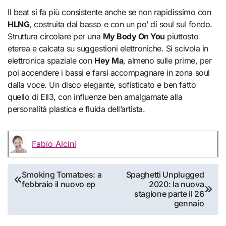
Il beat si fa più consistente anche se non rapidissimo con
HLNG
, costruita dal basso e con un po’ di soul sul fondo.
Struttura circolare per una
My Body On You
piuttosto
eterea e calcata su suggestioni elettroniche. Si scivola in
elettronica spaziale con
Hey Ma
, almeno sulle prime, per
poi accendere i bassi e farsi accompagnare in zona soul
dalla voce. Un disco elegante, sofisticato e ben fatto
quello di Ell3, con influenze ben amalgamate alla
personalità plastica e fluida dell’artista.
Fabio Alcini
Navigazione
Smoking Tomatoes: a
Spaghetti Unplugged
febbraio il nuovo ep
2020: la nuova
articoli
stagione parte il 26
gennaio