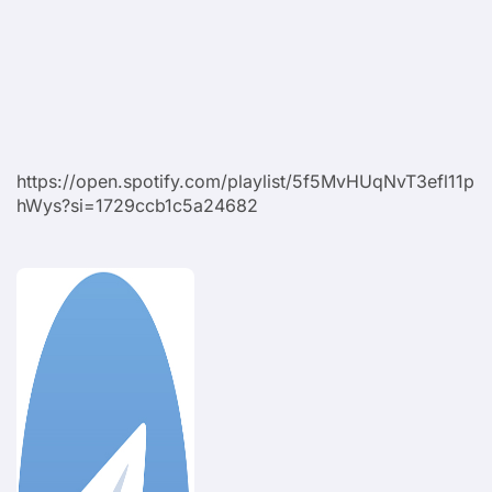
https://open.spotify.com/playlist/5f5MvHUqNvT3efl11p
hWys?si=1729ccb1c5a24682