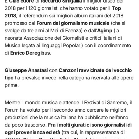
È
Ciao cuore
di
Riccardo Sinigallia
il miglior disco del
2018 per i 120 giornalisti che hanno votato per il
Top
2018
, il referendum sui migliori album italiani del 2018
promosso dal
Forum del giornalismo musicale
(che si
svolge da tre anni al Mei di Faenza) e dall’
Agimp
(la
neonata Associazione dei Giornalisti e critici Italiani di
Musica legata ai linguaggi Popolari) con il coordinamento
di
Enrico Deregibus
.
Giuseppe Anastasi
con
Canzoni ravvicinate del vecchio
tipo
ha prevalso invece nella categoria riservata alle opere
prime.
Mentre il mondo musicale attende il Festival di Sanremo, il
Forum ha voluto per il secondo anno cercare le migliori
produzioni che la musica italiana ha pubblicato nell’anno
da poco trascorso.
Fra i molti giurati ci sono giornalisti di
ogni provenienza ed età
(tra cui, in rappresentanza di