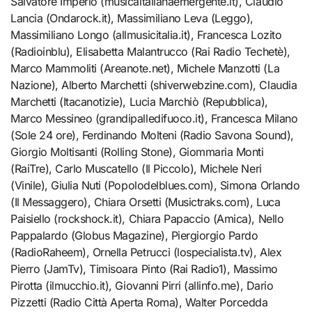
Salvatore Imperio (musicaitalianaemergente.it), Claudio
Lancia (Ondarock.it), Massimiliano Leva (Leggo),
Massimiliano Longo (allmusicitalia.it), Francesca Lozito
(Radioinblu), Elisabetta Malantrucco (Rai Radio Techetè),
Marco Mammoliti (Areanote.net), Michele Manzotti (La
Nazione), Alberto Marchetti (shiverwebzine.com), Claudia
Marchetti (Itacanotizie), Lucia Marchiò (Repubblica),
Marco Messineo (grandipalledifuoco.it), Francesca Milano
(Sole 24 ore), Ferdinando Molteni (Radio Savona Sound),
Giorgio Moltisanti (Rolling Stone), Giommaria Monti
(RaiTre), Carlo Muscatello (Il Piccolo), Michele Neri
(Vinile), Giulia Nuti (Popolodelblues.com), Simona Orlando
(Il Messaggero), Chiara Orsetti (Musictraks.com), Luca
Paisiello (rockshock.it), Chiara Papaccio (Amica), Nello
Pappalardo (Globus Magazine), Piergiorgio Pardo
(RadioRaheem), Ornella Petrucci (lospecialista.tv), Alex
Pierro (JamTv), Timisoara Pinto (Rai Radio1), Massimo
Pirotta (ilmucchio.it), Giovanni Pirri (allinfo.me), Dario
Pizzetti (Radio Città Aperta Roma), Walter Porcedda