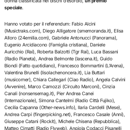
donna classificata nei dischi d’esordio,
un premio
speciale
.
Hanno votato per il referendum: Fabio Alcini
(Musictraks.com), Diego Alligatore (smemoranda.it), Elisa
Alloro (24emilia.com), Gabriele Antonucci (Panorama),
Eugenio Arcidiacono (Famiglia cristiana), Daniele
Auricchio (Rai), Roberta Balzotti (Tgr Rai), Luca Bassani
(Radio Pianeta), Andrea Belmonte (lascena.it), Guido
Biondi (Fatto quotidiano), Francesco Bommartini (L’Arena),
Valentina Brunelli (lisolachenoncera.it), Lia Buttari
(musicorner), Chiara Callegari (Ciao Radio), Angela Calvini
(Avvenire), Marco Camozzi (Circuito Marconi), Cinzia
Canali (nonsensemag.it), Pier Andrea Canei
(Internazionale), Simona Cantelmi (Radio Città Fujiko),
Cecilia Capanna (Other-news.info), Ilaria Cardelli (Mese),
Andrea Carpi (fingerpicking.net), Francesco Casale (Anni),
Giuseppe Catani (Rockit), Michele Chisena (Repubblica),
Matteo Cimatti (Radio Flyweb), Angiola Codacci Pisanelli