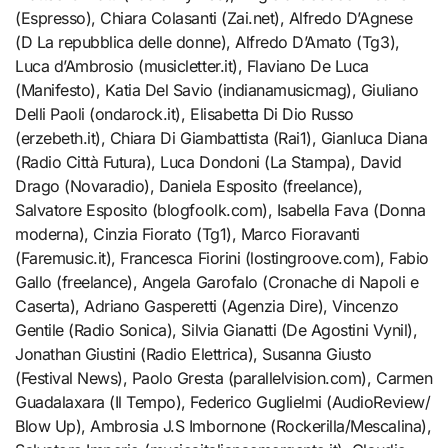
(Espresso), Chiara Colasanti (Zai.net), Alfredo D’Agnese
(D La repubblica delle donne), Alfredo D’Amato (Tg3),
Luca d’Ambrosio (musicletter.it), Flaviano De Luca
(Manifesto), Katia Del Savio (indianamusicmag), Giuliano
Delli Paoli (ondarock.it), Elisabetta Di Dio Russo
(erzebeth.it), Chiara Di Giambattista (Rai1), Gianluca Diana
(Radio Città Futura), Luca Dondoni (La Stampa), David
Drago (Novaradio), Daniela Esposito (freelance),
Salvatore Esposito (blogfoolk.com), Isabella Fava (Donna
moderna), Cinzia Fiorato (Tg1), Marco Fioravanti
(Faremusic.it), Francesca Fiorini (lostingroove.com), Fabio
Gallo (freelance), Angela Garofalo (Cronache di Napoli e
Caserta), Adriano Gasperetti (Agenzia Dire), Vincenzo
Gentile (Radio Sonica), Silvia Gianatti (De Agostini Vynil),
Jonathan Giustini (Radio Elettrica), Susanna Giusto
(Festival News), Paolo Gresta (parallelvision.com), Carmen
Guadalaxara (Il Tempo), Federico Guglielmi (AudioReview/
Blow Up), Ambrosia J.S Imbornone (Rockerilla/Mescalina),