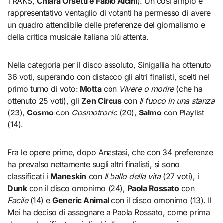
TRAKS,
Chiara Orsetti e Fabio Alcini
). Un così ampio e
rappresentativo ventaglio di votanti ha permesso di avere
un quadro attendibile delle preferenze del giornalismo e
della critica musicale italiana più attenta.
Nella categoria per il disco assoluto, Sinigallia ha ottenuto
36 voti, superando con distacco gli altri finalisti, scelti nel
primo turno di voto:
Motta
con
Vivere o morire
(che ha
ottenuto 25 voti), gli
Zen Circus
con
Il fuoco in una stanza
(23),
Cosmo
con
Cosmotronic
(20),
Salmo
con Playlist
(14).
Fra le opere prime, dopo Anastasi, che con 34 preferenze
ha prevalso nettamente sugli altri finalisti, si sono
classificati i
Maneskin
con
Il ballo della vita
(27 voti), i
Dunk
con il disco omonimo (24),
Paola Rossato
con
Facile
(14) e
Generic Animal
con il disco omonimo (13). Il
Mei ha deciso di assegnare a Paola Rossato, come prima