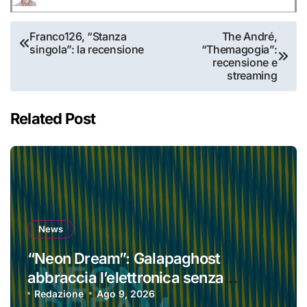
Navigazione
Franco126, “Stanza
The André,
singola”: la recensione
“Themagogia”:
articoli
recensione e
streaming
Related Post
News
“Neon Dream”: Galapaghost
abbraccia l’elettronica senza
perdere la propria identità
Redazione
Ago 9, 2026