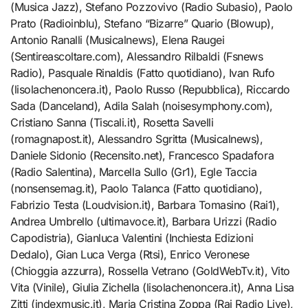
(Musica Jazz), Stefano Pozzovivo (Radio Subasio), Paolo
Prato (Radioinblu), Stefano “Bizarre” Quario (Blowup),
Antonio Ranalli (Musicalnews), Elena Raugei
(Sentireascoltare.com), Alessandro Rilbaldi (Fsnews
Radio), Pasquale Rinaldis (Fatto quotidiano), Ivan Rufo
(lisolachenoncera.it), Paolo Russo (Repubblica), Riccardo
Sada (Danceland), Adila Salah (noisesymphony.com),
Cristiano Sanna (Tiscali.it), Rosetta Savelli
(romagnapost.it), Alessandro Sgritta (Musicalnews),
Daniele Sidonio (Recensito.net), Francesco Spadafora
(Radio Salentina), Marcella Sullo (Gr1), Egle Taccia
(nonsensemag.it), Paolo Talanca (Fatto quotidiano),
Fabrizio Testa (Loudvision.it), Barbara Tomasino (Rai1),
Andrea Umbrello (ultimavoce.it), Barbara Urizzi (Radio
Capodistria), Gianluca Valentini (Inchiesta Edizioni
Dedalo), Gian Luca Verga (Rtsi), Enrico Veronese
(Chioggia azzurra), Rossella Vetrano (GoldWebTv.it), Vito
Vita (Vinile), Giulia Zichella (lisolachenoncera.it), Anna Lisa
Zitti (indexmusic.it), Maria Cristina Zoppa (Rai Radio Live),