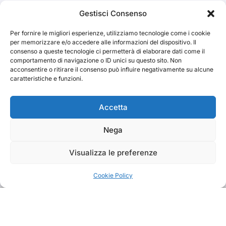
Cerca
Gestisci Consenso
Per fornire le migliori esperienze, utilizziamo tecnologie come i cookie
Cerca
per memorizzare e/o accedere alle informazioni del dispositivo. Il
consenso a queste tecnologie ci permetterà di elaborare dati come il
comportamento di navigazione o ID unici su questo sito. Non
acconsentire o ritirare il consenso può influire negativamente su alcune
caratteristiche e funzioni.
TRAKS
Accetta
Nega
Dal 2014 musica indipendente ed emergente
Visualizza le preferenze
Cookie Policy
Copyright TRAKS © All rights reserved
|
BlogData
by
Themeansar
.