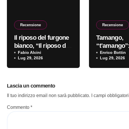
Recensione
Recensione
Il riposo del furgone
Tamango,
bianco, “Il riposo del
“t’amango”:
furgone bianco”: la
Fabio Alcini
recensione
Enrico Bottin
Lug 29, 2026
Lug 29, 2026
recensione
Lascia un commento
Il tuo indirizzo email non sarà pubblicato.
I campi obbligator
Commento
*