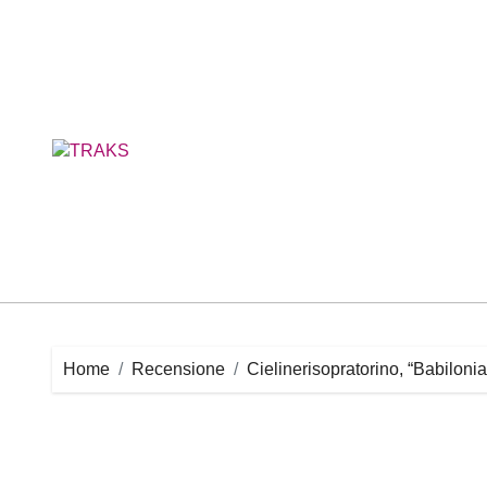
Skip
to
content
Home
Recensione
Cielinerisopratorino, “Babilonia