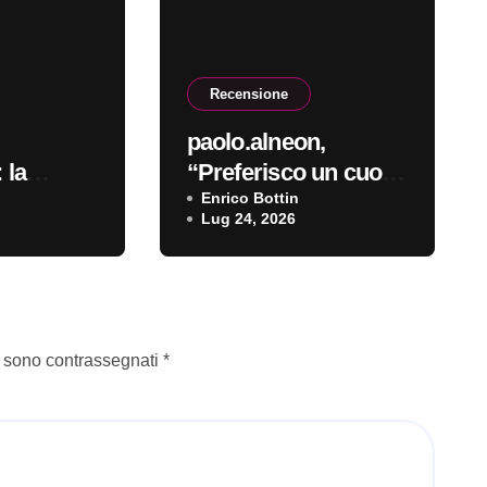
Recensione
paolo.alneon,
 la
“Preferisco un cuore
robotico”: la
Enrico Bottin
Lug 24, 2026
recensione
i sono contrassegnati
*