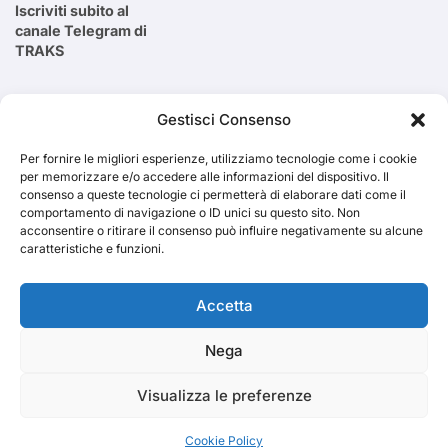
Iscriviti subito al
canale Telegram di
TRAKS
Cerca
Gestisci Consenso
Per fornire le migliori esperienze, utilizziamo tecnologie come i cookie
Cerca
per memorizzare e/o accedere alle informazioni del dispositivo. Il
consenso a queste tecnologie ci permetterà di elaborare dati come il
comportamento di navigazione o ID unici su questo sito. Non
acconsentire o ritirare il consenso può influire negativamente su alcune
caratteristiche e funzioni.
TRAKS
Accetta
Nega
Dal 2014 musica indipendente ed emergente
Visualizza le preferenze
Cookie Policy