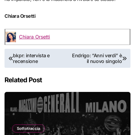
Chiara Orsetti
Chiara Orsetti
Navigazione
bkpr: intervista e
Endrigo: “Anni verdi” è
recensione
il nuovo singolo
articoli
Related Post
Sottotraccia