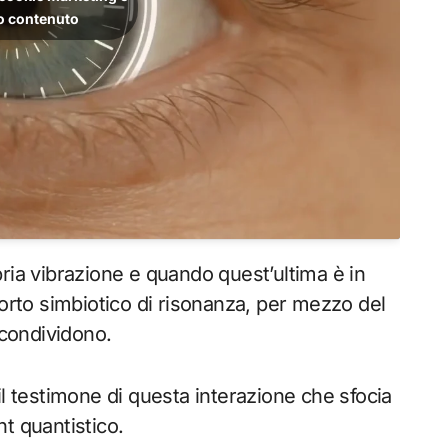
to contenuto
ria vibrazione e quando quest’ultima è in
porto simbiotico di risonanza, per mezzo del
 condividono.
il testimone di questa interazione che sfocia
t quantistico.