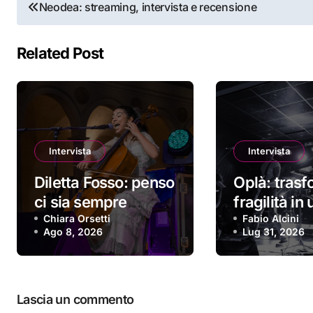
Navigazione
Neodea: streaming, intervista e recensione
articoli
Related Post
Intervista
Intervista
Diletta Fosso: penso
Oplà: trasf
ci sia sempre
fragilità in 
qualcuno che cerca
Chiara Orsetti
ritornello 
Fabio Alcini
Ago 8, 2026
Lug 31, 2026
qualcosa di nuovo
a squarcia
Lascia un commento