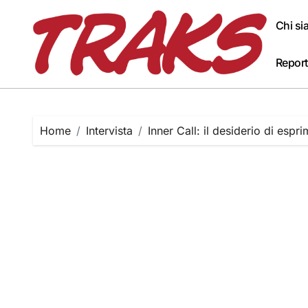
Skip
to
Chi s
content
Report
Home
Intervista
Inner Call: il desiderio di espri