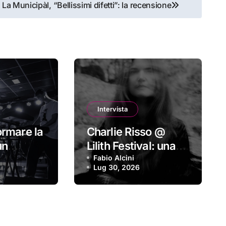
La Municipàl, “Bellissimi difetti”: la recensione
Intervista
ormare la
Charlie Risso @
un
Lilith Festival: una
da cantare
forte identità
Fabio Alcini
Lug 30, 2026
gola
espressiva