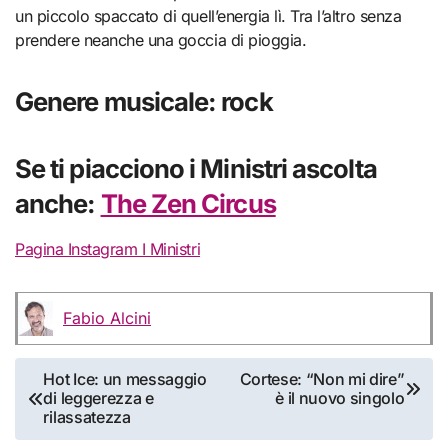
un piccolo spaccato di quell’energia lì. Tra l’altro senza
prendere neanche una goccia di pioggia.
Genere musicale: rock
Se ti piacciono i Ministri ascolta
anche:
The Zen Circus
Pagina Instagram I Ministri
Fabio Alcini
Navigazione
Hot Ice: un messaggio
Cortese: “Non mi dire”
di leggerezza e
è il nuovo singolo
articoli
rilassatezza